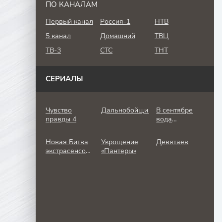
ПО КАНАЛАМ
Первый канал
Россия-1
НТВ
5 канал
Домашний
ТВЦ
ТВ-3
СТС
ТНТ
СЕРИАЛЫ
Чувство
Дальнобойщик
В сентябре
правды 4
вода
холодная
Новая Битва
Укрощение
Девятаев
экстрасенсов
«Пантеры»
25 сезон