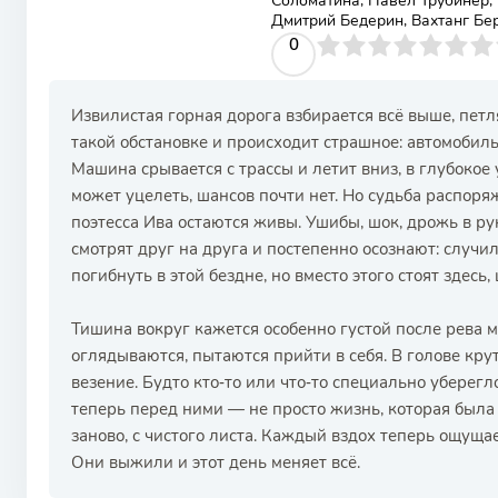
Соломатина, Павел Трубинер
Дмитрий Бедерин, Вахтанг Бе
0
1
2
3
4
0
5
6
7
8
9
10
Извилистая горная дорога взбирается всё выше, петля
такой обстановке и происходит страшное: автомобил
Машина срывается с трассы и летит вниз, в глубокое 
может уцелеть, шансов почти нет. Но судьба распоря
поэтесса Ива остаются живы. Ушибы, шок, дрожь в рук
смотрят друг на друга и постепенно осознают: случи
погибнуть в этой бездне, но вместо этого стоят здесь
Тишина вокруг кажется особенно густой после рева
оглядываются, пытаются прийти в себя. В голове крут
везение. Будто кто‑то или что‑то специально уберегл
теперь перед ними — не просто жизнь, которая была 
заново, с чистого листа. Каждый вздох теперь ощуща
Они выжили и этот день меняет всё.