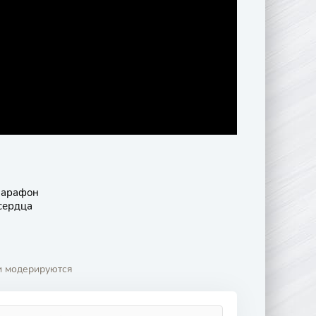
арафон
сердца
и модерируются