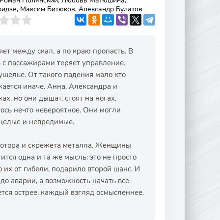
, Роман Полянский, Любовь Матюшина,
ридзе, Максим Битюков, Александр Булатов
ет между скал, а по краю пропасть. В
ь с пассажирами теряет управление.
ущелье. От такого падения мало кто
жается иначе. Анна, Александра и
ах, но они дышат, стоят на ногах,
лось нечто невероятное. Они могли
, целые и невредимые.
 мотора и скрежета металла. Женщины
ится одна и та же мысль: это не просто
о их от гибели, подарило второй шанс. И
до аварии, а возможность начать всё
ется острее, каждый взгляд осмысленнее.