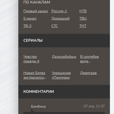
ПО КАНАЛАМ
Первый канал
Россия-1
НТВ
5 канал
Домашний
ТВЦ
ТВ-3
СТС
ТНТ
СЕРИАЛЫ
Чувство
Дальнобойщик
В сентябре
правды 4
вода
холодная
Новая Битва
Укрощение
Девятаев
экстрасенсов
«Пантеры»
25 сезон
КОММЕНТАРИИ
Бомбина
07 апр, 11:37
Б