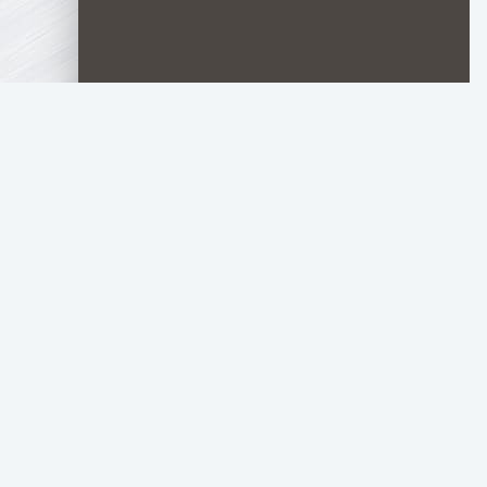
Все Видеоматериалы предоставлены в Легаль
По вопросам нарушения авторских прав обращ
russerially@yandex.ru