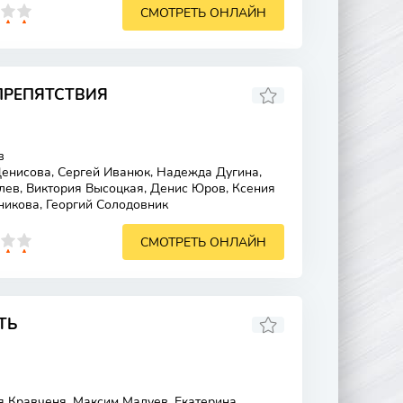
СМОТРЕТЬ ОНЛАЙН
ПРЕПЯТСТВИЯ
в
нисова, Сергей Иванюк, Надежда Дугина,
лев, Виктория Высоцкая, Денис Юров, Ксения
никова, Георгий Солодовник
СМОТРЕТЬ ОНЛАЙН
ТЬ
 Кравченя, Максим Малуев, Екатерина