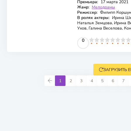
Премьера:
17 марта 2021
Жанр:
Мелодрамы
Режиссер:
Филипп Коршу
В ролях актеры:
Ирина Шея
Наталья Земцова, Ирина В
Ухов, Галина Веселова, Ко
0
1
2
3
4
5
0
6
7
8
9
10
ЗАГРУЗИТЬ 
1
2
3
4
5
6
7