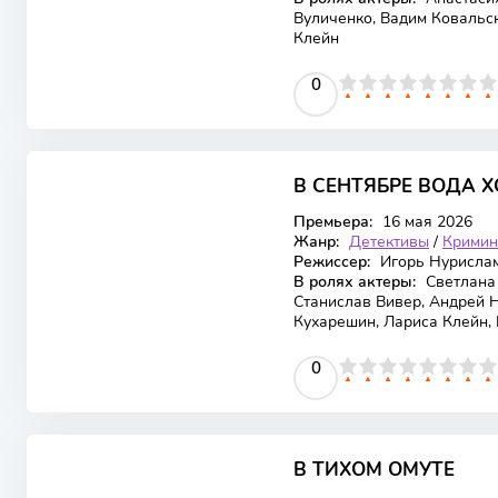
Вуличенко, Вадим Ковальск
Клейн
0
1
2
3
4
5
0
6
7
8
9
10
В СЕНТЯБРЕ ВОДА 
Премьера:
16 мая 2026
Жанр:
Детективы
/
Кримин
Режиссер:
Игорь Нурисла
В ролях актеры:
Светлана
Станислав Вивер, Андрей 
Кухарешин, Лариса Клейн,
0
1
2
3
4
5
0
6
7
8
9
10
В ТИХОМ ОМУТЕ