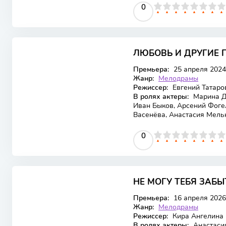
0
1
2
3
4
5
0
6
7
8
9
10
ЛЮБОВЬ И ДРУГИЕ 
Премьера:
25 апреля 2024
Жанр:
Мелодрамы
Режиссер:
Евгений Татаро
В ролях актеры:
Марина Де
Иван Быков, Арсений Фоге
Васенёва, Анастасия Мель
0
1
2
3
4
5
0
6
7
8
9
10
НЕ МОГУ ТЕБЯ ЗАБЫ
Премьера:
16 апреля 2026
Жанр:
Мелодрамы
Режиссер:
Кира Ангелина
В ролях актеры:
Анастасия