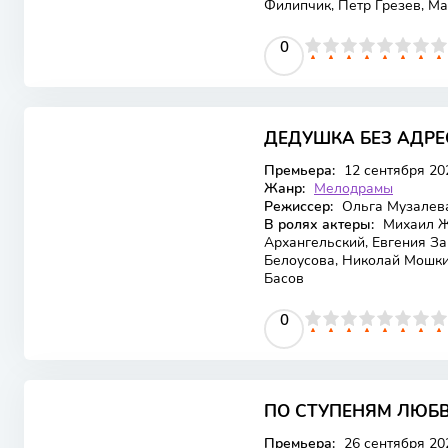
Филипчик, Петр Грезев, Ма
0
1
2
3
4
5
0
6
7
8
9
10
ДЕДУШКА БЕЗ АДРЕ
Премьера:
12 сентября 20
Жанр:
Мелодрамы
Режиссер:
Ольга Музалев
В ролях актеры:
Михаил Ж
Архангельский, Евгения За
Белоусова, Николай Мошки
Басов
0
1
2
3
4
5
0
6
7
8
9
10
ПО СТУПЕНЯМ ЛЮБ
Премьера:
26 сентября 20