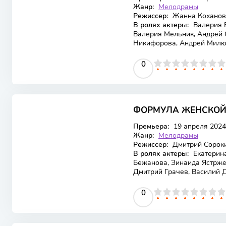
Жанр:
Мелодрамы
Режиссер:
Жанна Коханов
В ролях актеры:
Валерия Б
Валерия Мельник, Андрей 
Никифорова, Андрей Милю
0
1
2
3
4
5
0
6
7
8
9
10
ФОРМУЛА ЖЕНСКОЙ
Премьера:
19 апреля 2024
Жанр:
Мелодрамы
Режиссер:
Дмитрий Сорок
В ролях актеры:
Екатерина
Бежанова, Зинаида Ястрже
Дмитрий Грачев, Василий Д
0
1
2
3
4
5
0
6
7
8
9
10