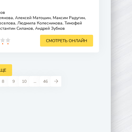
нов
нова, Алексей Матошин, Максим Радугин,
еселова, Людмила Колесникова, Тимофей
нстантин Силаков, Андрей Зубков
СМОТРЕТЬ ОНЛАЙН
ЕЩЕ
8
9
10
...
46