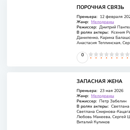
ПОРОЧНАЯ СВЯЗЬ
Премьера:
12 февраля 20
Жанр:
Мелодрамы
Режиссер:
Дмитрий Панте
В ролях актеры:
Ксения Ро
Даниленко, Карина Балашо
Анастасия Теплинская, Се
0
1
2
3
4
5
0
6
7
8
9
10
ЗАПАСНАЯ ЖЕНА
Премьера:
23 мая 2026
Жанр:
Мелодрамы
Режиссер:
Петр Забелин
В ролях актеры:
Светлана 
Светлана Смирнова-Кацага
Любовь Макеева, Сергей Ш
Виталий Куликов