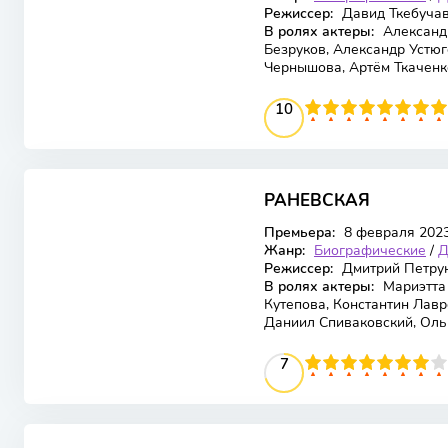
Режиссер:
Давид Ткебуча
В ролях актеры:
Александр
Безруков, Александр Устюг
Чернышова, Артём Ткаченк
100
1
2
3
4
10
5
6
7
8
9
10
РАНЕВСКАЯ
Премьера:
8 февраля 202
Жанр:
Биографические
/
Д
Режиссер:
Дмитрий Петру
В ролях актеры:
Мариэтта
Кутепова, Константин Лавр
Даниил Спиваковский, Оль
70
1
2
3
4
5
7
6
7
8
9
10