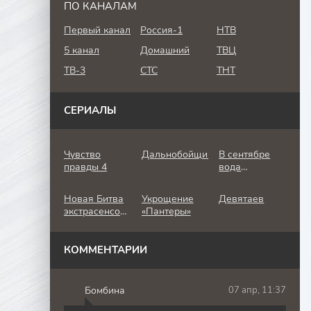
ПО КАНАЛАМ
Первый канал
Россия-1
НТВ
5 канал
Домашний
ТВЦ
ТВ-3
СТС
ТНТ
СЕРИАЛЫ
Чувство
Дальнобойщик
В сентябре
правды 4
вода
холодная
Новая Битва
Укрощение
Девятаев
экстрасенсов
«Пантеры»
25 сезон
КОММЕНТАРИИ
Бомбина
07 апр, 11:37
Б