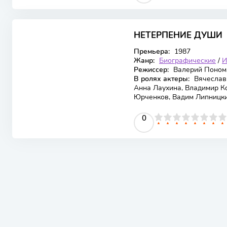
НЕТЕРПЕНИЕ ДУШИ
Премьера:
1987
Жанр:
Биографические
/
И
Режиссер:
Валерий Поном
В ролях актеры:
Вячеслав 
Анна Лаухина, Владимир К
Юрченков, Вадим Липницки
0
1
2
3
4
5
0
6
7
8
9
10