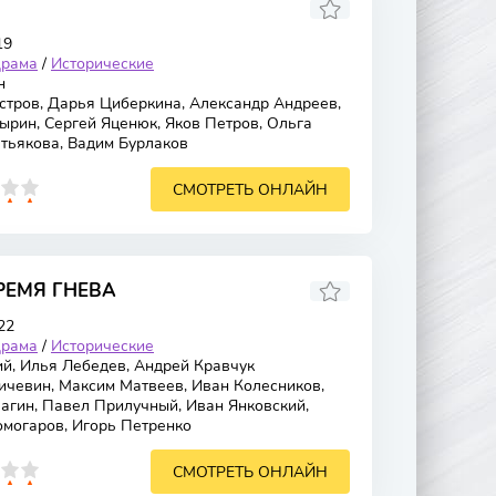
19
рама
/
Исторические
н
тров, Дарья Циберкина, Александр Андреев,
ырин, Сергей Яценюк, Яков Петров, Ольга
тьякова, Вадим Бурлаков
СМОТРЕТЬ ОНЛАЙН
РЕМЯ ГНЕВА
22
рама
/
Исторические
й, Илья Лебедев, Андрей Кравчук
чевин, Максим Матвеев, Иван Колесников,
агин, Павел Прилучный, Иван Янковский,
омогаров, Игорь Петренко
СМОТРЕТЬ ОНЛАЙН