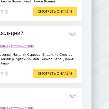
 Никита Кологривый, Антон Ксенев
СМОТРЕТЬ ОНЛАЙН
ПОСЛЕДНИЙ
рама
/
Исторические
сенко, Наталья Суркова, Владимир Стеклов,
 Миллер, Артем Крылов, Кирилл Кяро, Дарья
 Анар
СМОТРЕТЬ ОНЛАЙН
рама
/
Исторические