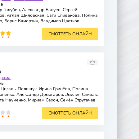
ва
 Голубев, Александр Балуев, Сергей
ов, Аглая Шиловская, Сати Спивакова, Полина
о, Борис Каморзин, Владимир Цветков
СМОТРЕТЬ ОНЛАЙН
3
рама
нь
 Цигаль-Полищук, Ирина Гринёва, Полина
оненко, Александр Домогаров, Эмилия Спивак,
га Науменко, Мириам Сехон, Семён Стругачев
СМОТРЕТЬ ОНЛАЙН