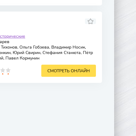
сторические
арев
Тихонов, Ольга Гобзева, Владимир Носик,
онкин, Юрий Свирин, Стефания Станюта, Пётр
й, Павел Кормунин
СМОТРЕТЬ ОНЛАЙН