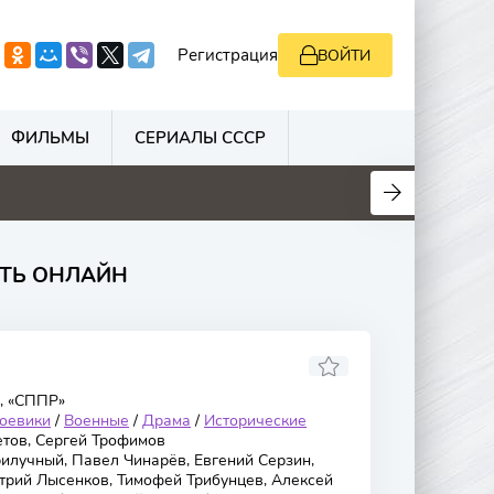
Регистрация
ВОЙТИ
ФИЛЬМЫ
СЕРИАЛЫ СССР
0
0
0
0
ЕТЬ ОНЛАЙН
, «СППР»
оевики
/
Военные
/
Драма
/
Исторические
тов, Сергей Трофимов
лучный, Павел Чинарёв, Евгений Серзин,
трий Лысенков, Тимофей Трибунцев, Алексей