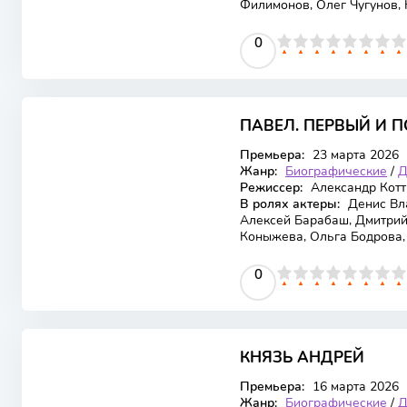
Филимонов, Олег Чугунов,
0
1
2
3
4
5
0
6
7
8
9
10
ПАВЕЛ. ПЕРВЫЙ И 
Премьера:
23 марта 2026
Жанр:
Биографические
/
Д
Режиссер:
Александр Котт
В ролях актеры:
Денис Вла
Алексей Барабаш, Дмитрий
Коныжева, Ольга Бодрова,
0
1
2
3
4
5
0
6
7
8
9
10
КНЯЗЬ АНДРЕЙ
Премьера:
16 марта 2026
Жанр:
Биографические
/
Д