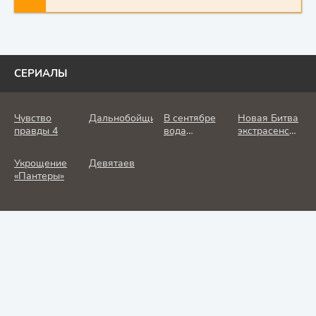
СЕРИАЛЫ
Чувство
Дальнобойщик
В сентябре
Новая Битва
правды 4
вода
экстрасенсов
холодная
25 сезон
Укрощение
Девятаев
«Пантеры»