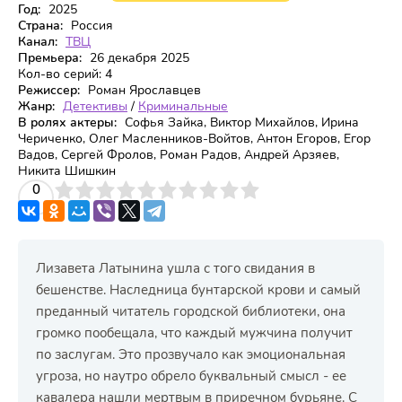
Год:
2025
Страна:
Россия
Канал:
ТВЦ
Премьера:
26 декабря 2025
Кол-во серий:
4
Режиссер:
Роман Ярославцев
Жанр:
Детективы
/
Криминальные
В ролях актеры:
Софья Зайка, Виктор Михайлов, Ирина
Чериченко, Олег Масленников-Войтов, Антон Егоров, Егор
Вадов, Сергей Фролов, Роман Радов, Андрей Арзяев,
Никита Шишкин
3
4
0
5
6
7
8
9
10
Лизавета Латынина ушла с того свидания в
бешенстве. Наследница бунтарской крови и самый
преданный читатель городской библиотеки, она
громко пообещала, что каждый мужчина получит
по заслугам. Это прозвучало как эмоциональная
угроза, но наутро обрело буквальный смысл - ее
кавалера нашли мертвым в приречном бурьяне. С