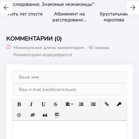
расследование. Знакомые незнакомцы":
Пять лет спустя
Абонемент на
Хрустальная
расследование.
королева
Темные воды
КОММЕНТАРИИ (0)
Минимальная длина комментария - 50 знаков.
Комментарии модерируются
ПОЛУЖИРНЫЙ
КУРСИВ
ПОДЧЕРКНУТЫЙ
ЗАЧЕРКНУТЫЙ
ВЫРАВНИВАНИЕ
НУМЕРОВАННЫЙ СПИСОК
МАРКИРОВАННЫЙ СП
ВСТАВИТЬ ССЫ
ВСТАВИТЬ
ВСТАВИТЬ СМАЙЛИК
ВСТАВКА СКРЫТОГО ТЕКСТА
ВСТАВКА ЦИТАТЫ
ВСТАВКА СПОЙЛЕРА