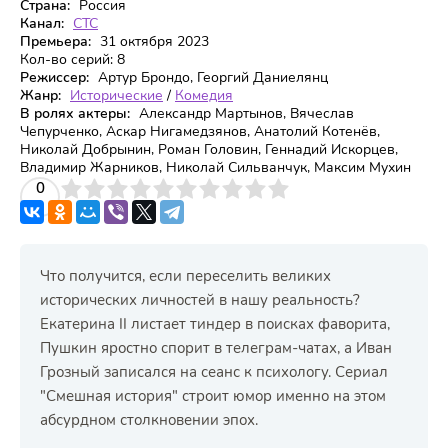
Страна:
Россия
Канал:
СТС
Премьера:
31 oктябpя 2023
Кол-во серий:
8
Режиссер:
Артур Брондо, Георгий Даниелянц
Жанр:
Исторические
/
Комедия
В ролях актеры:
Александр Мартынов, Вячеслав
Чепурченко, Аскар Нигамедзянов, Анатолий Котенёв,
Николай Добрынин, Роман Головин, Геннадий Искорцев,
Владимир Жарников, Николай Сильванчук, Максим Мухин
3
4
0
5
6
7
8
9
10
Что получится, если переселить великих
исторических личностей в нашу реальность?
Екатерина II листает тиндер в поисках фаворита,
Пушкин яростно спорит в телеграм-чатах, а Иван
Грозный записался на сеанс к психологу. Сериал
"Смешная история" строит юмор именно на этом
абсурдном столкновении эпох.