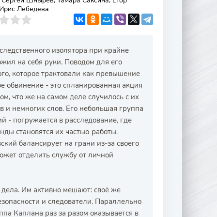
 Сергей Шнырев, Тамара Саксина, Егор
 Ирис Лебедева
следственного изолятора при крайне
жил на себя руки. Поводом для его
го, которое трактовали как превышение
ое обвинение - это спланированная акция
ом, что же на самом деле случилось с их
в и немногих слов. Его небольшая группа
й - погружается в расследование, где
нды становятся их частью работы.
ский балансирует на грани из-за своего
ожет отделить службу от личной
дела. Им активно мешают: своё же
езопасности и следователи. Параллельно
ппа Каплана раз за разом оказывается в