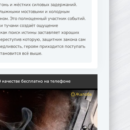
гонь и жёстких силовых задержаний.
булыжными мостовыми и холодным
ном. Это полноценный участник событий.
ми тучами создаёт ощущение
, как поиск истины заставляет хороших
 переступив которую, защитник закона сам
ведливость, героям приходится поступать
тановится всё выше.
 качестве бесплатно на телефоне
Жалоба