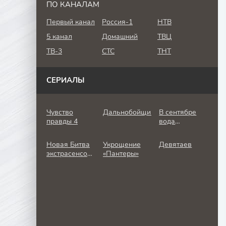
ПО КАНАЛАМ
Первый канал
Россия-1
НТВ
5 канал
Домашний
ТВЦ
ТВ-3
СТС
ТНТ
СЕРИАЛЫ
Чувство
Дальнобойщик
В сентябре
правды 4
вода
холодная
Новая Битва
Укрощение
Девятаев
экстрасенсов
«Пантеры»
25 сезон