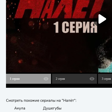
1 серия
2 серия
3 серия
Смотреть похожие сериалы на "Налёт":
Акула
Душегубы