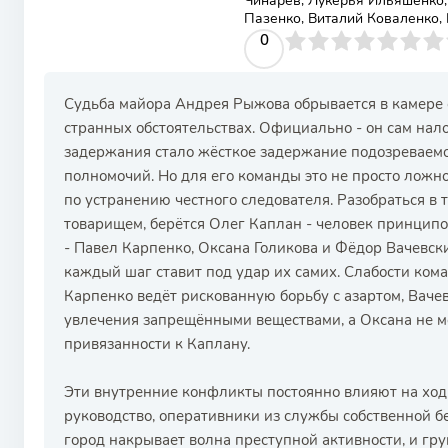
Чинарёв, Лукерья Ильяшенко,
Пазенко, Виталий Коваленко,
0
1
2
3
4
0
5
6
7
8
9
10
Судьба майора Андрея Рыжова обрывается в камере 
странных обстоятельствах. Официально - он сам нало
задержания стало жёсткое задержание подозреваемо
полномочий. Но для его команды это не просто ложн
по устранению честного следователя. Разобраться в т
товарищем, берётся Олег Каплан - человек принципо
- Павел Карпенко, Оксана Голикова и Фёдор Вачевски
каждый шаг ставит под удар их самих. Слабости кома
Карпенко ведёт рискованную борьбу с азартом, Вачев
увлечения запрещёнными веществами, а Оксана не м
привязанности к Каплану.
Эти внутренние конфликты постоянно влияют на ход 
руководство, оперативники из службы собственной б
город накрывает волна преступной активности, и гру