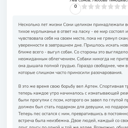
Лев Сомов, Любовь Тимошевс
0
1
2
3
4
0
5
6
7
8
9
10
Несколько лет жизни Сони целиком принадлежали ве
тихое мурлыканье в ответ на ласку - ее мир состоял 
чувствовала себя на своем месте, пока не грянул ска
уверенности в завтрашнем дне. Пришлось искать новы
ближе всего - выгул собак. Со стороны это выглядело
неожиданным облегчением. Собаки никогда не притво
она дышала полной грудью. Гораздо свободнее, чем 
которые слишком часто приносили разочарования.
В это же время свою борьбу вел Артем. Спортивная тр
теперь каждое утро начиналось с изматывающей ре
были прогулки с псом, которого он завел по глупой 
должен был стать подарком для девушки, но подарок
Теперь пес остался с ним, превратившись в постоянно
встреча была неизбежна. Двое людей, каждый со сво
друг другу по одной и той же аллее. Возможно, обща