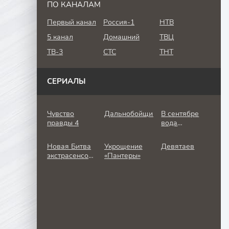
ПО КАНАЛАМ
Первый канал
Россия-1
НТВ
5 канал
Домашний
ТВЦ
ТВ-3
СТС
ТНТ
СЕРИАЛЫ
Чувство
Дальнобойщик
В сентябре
правды 4
вода
холодная
Новая Битва
Укрощение
Девятаев
экстрасенсов
«Пантеры»
25 сезон