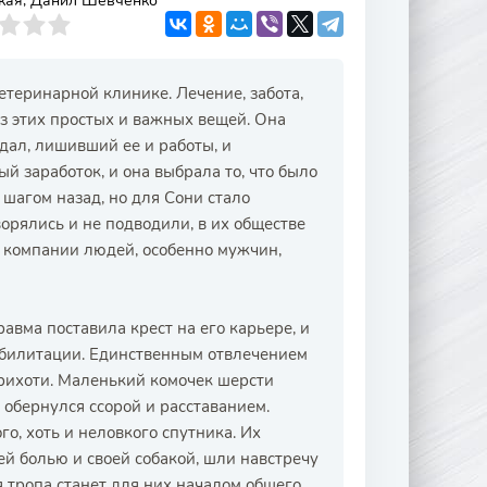
кая, Данил Шевченко
теринарной клинике. Лечение, забота,
из этих простых и важных вещей. Она
ндал, лишивший ее и работы, и
й заработок, и она выбрала то, что было
 шагом назад, но для Сони стало
рялись и не подводили, в их обществе
в компании людей, особенно мужчин,
авма поставила крест на его карьере, и
абилитации. Единственным отвлечением
прихоти. Маленький комочек шерсти
 обернулся ссорой и расставанием.
го, хоть и неловкого спутника. Их
ей болью и своей собакой, шли навстречу
я тропа станет для них началом общего