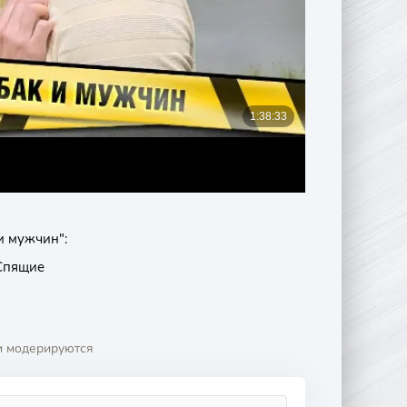
и мужчин":
Спящие
и модерируются