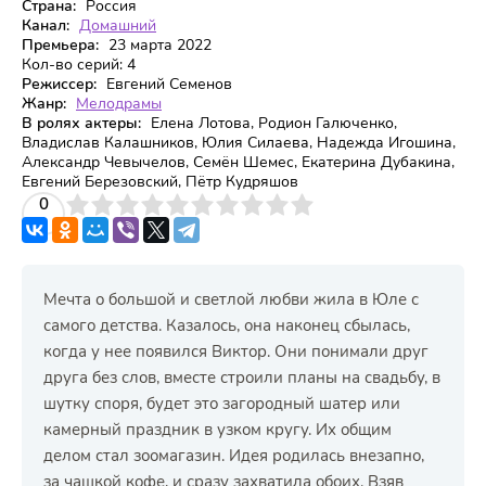
Страна:
Россия
Канал:
Домашний
Премьера:
23 марта 2022
Кол-во серий:
4
Режиссер:
Евгений Семенов
Жанр:
Мелодрамы
В ролях актеры:
Елена Лотова, Родион Галюченко,
Владислав Калашников, Юлия Силаева, Надежда Игошина,
Александр Чевычелов, Семён Шемес, Екатерина Дубакина,
Евгений Березовский, Пётр Кудряшов
3
4
0
5
6
7
8
9
10
Мечта о большой и светлой любви жила в Юле с
самого детства. Казалось, она наконец сбылась,
когда у нее появился Виктор. Они понимали друг
друга без слов, вместе строили планы на свадьбу, в
шутку споря, будет это загородный шатер или
камерный праздник в узком кругу. Их общим
делом стал зоомагазин. Идея родилась внезапно,
за чашкой кофе, и сразу захватила обоих. Взяв