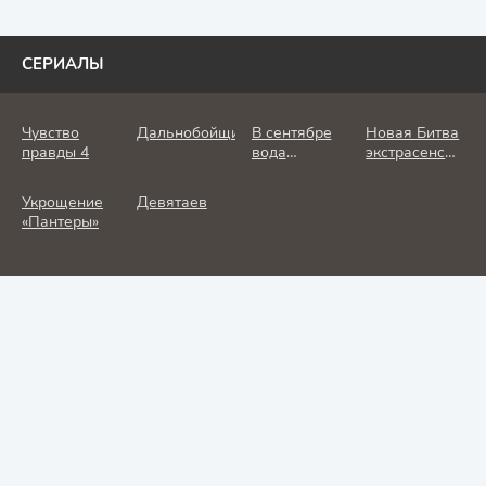
СЕРИАЛЫ
Чувство
Дальнобойщик
В сентябре
Новая Битва
правды 4
вода
экстрасенсов
холодная
25 сезон
Укрощение
Девятаев
«Пантеры»