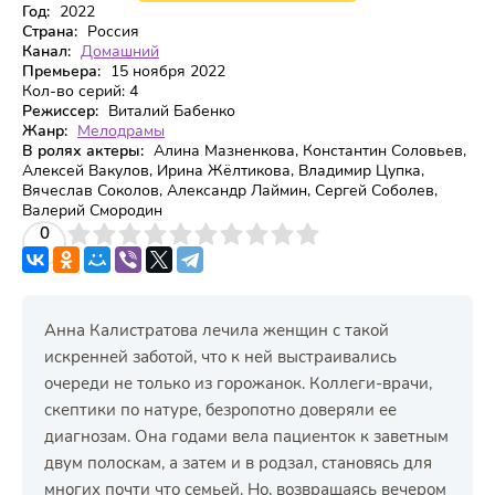
Год:
2022
Страна:
Россия
Канал:
Домашний
Премьера:
15 ноября 2022
Кол-во серий:
4
Режиссер:
Виталий Бабенко
Жанр:
Мелодрамы
В ролях актеры:
Алина Мазненкова, Константин Соловьев,
Алексей Вакулов, Ирина Жёлтикова, Владимир Цупка,
Вячеслав Соколов, Александр Лаймин, Сергей Соболев,
Валерий Смородин
3
4
0
5
6
7
8
9
10
Анна Калистратова лечила женщин с такой
искренней заботой, что к ней выстраивались
очереди не только из горожанок. Коллеги-врачи,
скептики по натуре, безропотно доверяли ее
диагнозам. Она годами вела пациенток к заветным
двум полоскам, а затем и в родзал, становясь для
многих почти что семьей. Но, возвращаясь вечером