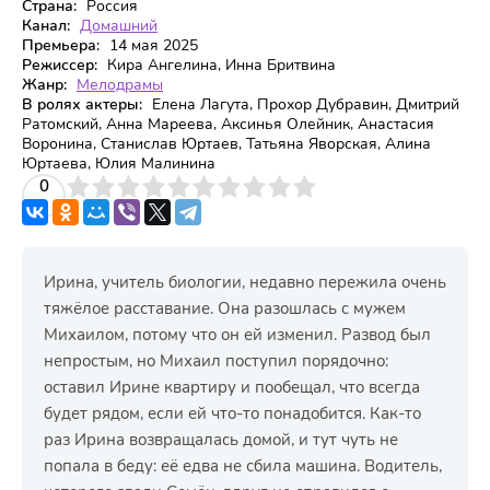
Страна:
Россия
Канал:
Домашний
Премьера:
14 мая 2025
Режиссер:
Кира Ангелина, Инна Бритвина
Жанр:
Мелодрамы
В ролях актеры:
Елена Лагута, Прохор Дубравин, Дмитрий
Ратомский, Анна Мареева, Аксинья Олейник, Анастасия
Воронина, Станислав Юртаев, Татьяна Яворская, Алина
Юртаева, Юлия Малинина
3
4
0
5
6
7
8
9
10
Ирина, учитель биологии, недавно пережила очень
тяжёлое расставание. Она разошлась с мужем
Михаилом, потому что он ей изменил. Развод был
непростым, но Михаил поступил порядочно:
оставил Ирине квартиру и пообещал, что всегда
будет рядом, если ей что-то понадобится. Как-то
раз Ирина возвращалась домой, и тут чуть не
попала в беду: её едва не сбила машина. Водитель,