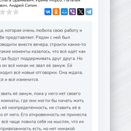
Ольга Бранкевич, Ирина Мороз, Наталья
вич, Андрей Сипин
а, которая очень любила свою работу и
ебе представляет. Рядом с ней был
оводили вместе вечера, строили какие‑то
акие моменты казалось, что всё идёт как
егда будут поддерживать друг друга. Но
он всё никак не звал её замуж. Её
ходил всё новые отговорки. Она ждала,
ся и всё изменится.
звать её замуж, пока у него нет своего
 комнаты, где они могли бы начать жить
 ей неопределённость, не ставить её в
о от него. Его откровенность не принесла
 всё чаще ловила себя на мыслях, что их
 привязанность есть, но нет никакой