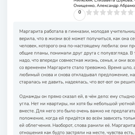
Милюхин, Елизавета Шукова, 
Онищенко, Александр Абрамо
0
1
2
3
4
0
5
6
7
8
9
10
Маргарита работала в гимназии, молодая учительниц
верила, что в жизни всё может получиться, как она с
человек, которого она по-настоящему любила: они пр
общие планы, понимали друг друга с полувзгляда. В т
надо, что впереди совместная жизнь, семья, и они вс
со временем Маргарите стало тревожно. Время шло, а 
любимый снова и снова откладывал предложение, на
старалась не давить, надеялась, что вот‑вот он решит
Однажды он прямо сказал ей, в чём дело: ему стыдно 
угла. Нет ни квартиры, ни хотя бы небольшой уютной
вместе. Для него это было очень важно не предлагать
положение, когда ей придётся во всём зависеть тольк
ей облегчения. Наоборот, слова ранили её. Маргарита
отношения как будто застряли на месте, чувства есть,