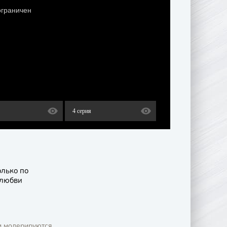
4 серия
олько по
любви
и модерируются