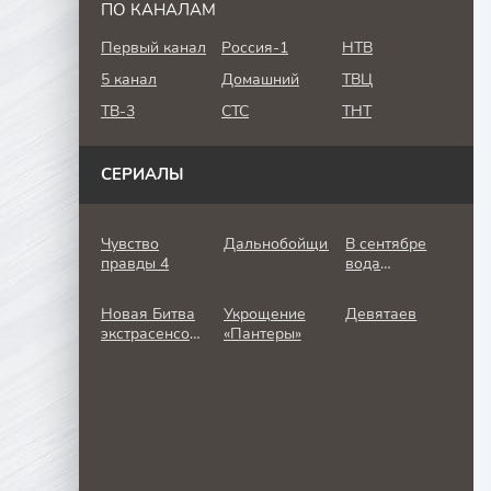
ПО КАНАЛАМ
Первый канал
Россия-1
НТВ
5 канал
Домашний
ТВЦ
ТВ-3
СТС
ТНТ
СЕРИАЛЫ
Чувство
Дальнобойщик
В сентябре
правды 4
вода
холодная
Новая Битва
Укрощение
Девятаев
экстрасенсов
«Пантеры»
25 сезон