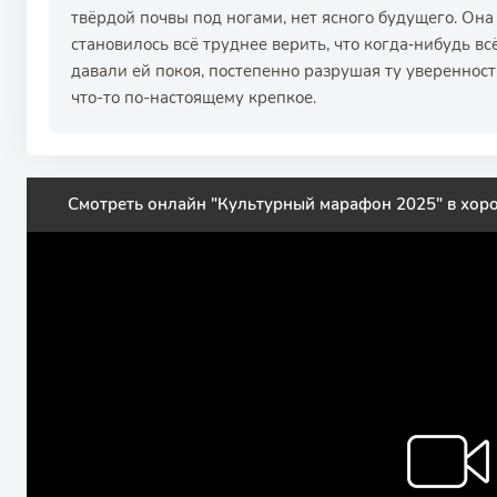
твёрдой почвы под ногами, нет ясного будущего. Она
становилось всё труднее верить, что когда‑нибудь всё
давали ей покоя, постепенно разрушая ту уверенност
что-то по-настоящему крепкое.
Смотреть онлайн "Культурный марафон 2025" в хор