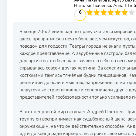
Анна Нахапетова, Артур Ваха
Наталья Ткаченко, Анна Штей
60
1
2
3
4
6
5
6
7
8
9
10
В конце 70‑х Ленинград по праву считался мировой с
здесь превратился в нечто большее, чем искусство, о
поводом для гордости. Театры города не знали пусты
каждое представление. А зарубежные гастроли бале
для артистов это был шанс заявить о себе на весь ми
скрывалась совсем другая картина. За ослепительн
костюмами таились тяжёлые будни танцовщиков. Ка
репетиции до боли в мышцах, напряжение, от которо
нешуточные страсти: коллеги соперничали друг с дру
представителей госбезопасности только усиливало г
В этот непростой мир вступает Андрей Плетнёв. Пр
труппу он воспринимает как судьбоносный шанс, воз
окружающим, на что он действительно способен. Андр
идти до конца ради карьеры, выстроить своё место в