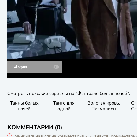
1-4 серия
Смотреть похожие сериалы на "Фантазия белых ночей":
Тайны белых
Танго для
Золотая кровь.
Ст
ночей
одной
Пигмалион
Се
пус
КОММЕНТАРИИ (0)
Минимальная длина комментария - 50 знаков. Комментари