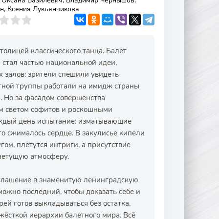
, Оксана Базилевич, Владимир Чернышов,
н, Ксения Лукьянчикова
толицей классического танца. Балет
н стал частью национальной идеи,
х залов: зрители спешили увидеть
тной труппы работали на имидж страны
р. Но за фасадом совершенства
ым светом софитов и роскошными
ждый день испытание: изматывающие
го сжималось сердце. В закулисье кипели
гом, плетутся интриги, а присутствие
нетущую атмосферу.
иглашение в знаменитую ленинградскую
можно последний, чтобы доказать себе и
ей готов выкладываться без остатка,
 жёсткой иерархии балетного мира. Всё