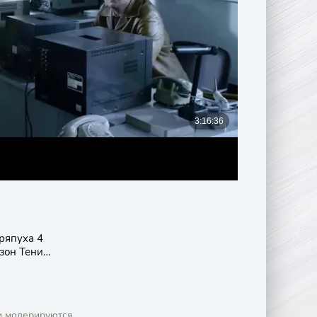
ряпуха 4
зон Тени
тых домов
и модерируются