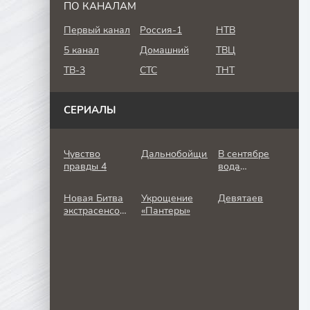
ПО КАНАЛАМ
Первый канал
Россия-1
НТВ
5 канал
Домашний
ТВЦ
ТВ-3
СТС
ТНТ
СЕРИАЛЫ
Чувство
Дальнобойщик
В сентябре
правды 4
вода
холодная
Новая Битва
Укрощение
Девятаев
экстрасенсов
«Пантеры»
25 сезон