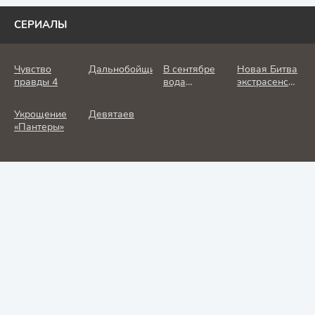
СЕРИАЛЫ
Чувство
Дальнобойщик
В сентябре
Новая Битва
правды 4
вода
экстрасенсов
холодная
25 сезон
Укрощение
Девятаев
«Пантеры»