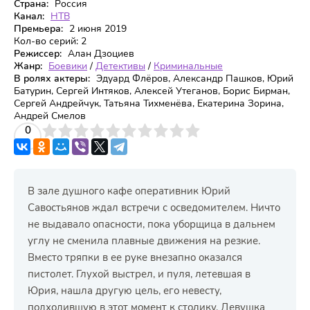
Страна:
Россия
Канал:
НТВ
Премьера:
2 июня 2019
Кол-во серий:
2
Режиссер:
Алан Дзоциев
Жанр:
Боевики
/
Детективы
/
Криминальные
В ролях актеры:
Эдуард Флёров, Александр Пашков, Юрий
Батурин, Сергей Интяков, Алексей Утеганов, Борис Бирман,
Сергей Андрейчук, Татьяна Тихменёва, Екатерина Зорина,
Андрей Смелов
3
4
0
5
6
7
8
9
10
В зале душного кафе оперативник Юрий
Савостьянов ждал встречи с осведомителем. Ничто
не выдавало опасности, пока уборщица в дальнем
углу не сменила плавные движения на резкие.
Вместо тряпки в ее руке внезапно оказался
пистолет. Глухой выстрел, и пуля, летевшая в
Юрия, нашла другую цель, его невесту,
подходившую в этот момент к столику. Девушка