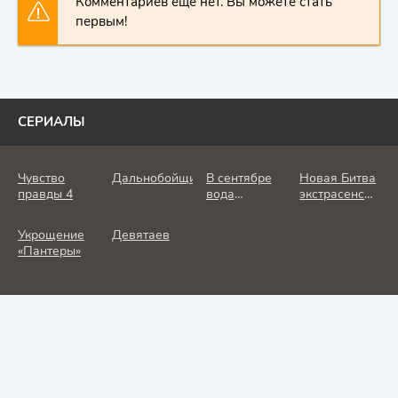
Комментариев еще нет. Вы можете стать
первым!
СЕРИАЛЫ
Чувство
Дальнобойщик
В сентябре
Новая Битва
правды 4
вода
экстрасенсов
холодная
25 сезон
Укрощение
Девятаев
«Пантеры»