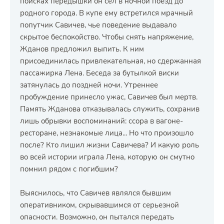
поисках передышки он сел в ночной поезд до
родного города. В купе ему встретился мрачный
попутчик Савичев, чье поведение выдавало
скрытое беспокойство. Чтобы снять напряжение,
Жданов предложил выпить. К ним
присоединилась привлекательная, но сдержанная
пассажирка Лена. Беседа за бутылкой виски
затянулась до поздней ночи. Утреннее
пробуждение принесло ужас, Савичев был мертв.
Память Жданова отказывалась служить, сохранив
лишь обрывки воспоминаний: ссора в вагоне-
ресторане, незнакомые лица... Но что произошло
после? Кто лишил жизни Савичева? И какую роль
во всей истории играла Лена, которую он смутно
помнил рядом с погибшим?
Выяснилось, что Савичев являлся бывшим
оперативником, скрывавшимся от серьезной
опасности. Возможно, он пытался передать