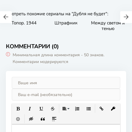
Смотреть похожие сериалы на "Дубля не будет":
Топор. 1944
Штрафник
Между светом и
тенью
КОММЕНТАРИИ (0)
Минимальная длина комментария - 50 знаков.
Комментарии модерируются
ПОЛУЖИРНЫЙ
КУРСИВ
ПОДЧЕРКНУТЫЙ
ЗАЧЕРКНУТЫЙ
ВЫРАВНИВАНИЕ
НУМЕРОВАННЫЙ СПИСОК
МАРКИРОВАННЫЙ СП
ВСТАВИТЬ ССЫ
ВСТАВИТЬ
ВСТАВИТЬ СМАЙЛИК
ВСТАВКА СКРЫТОГО ТЕКСТА
ВСТАВКА ЦИТАТЫ
ВСТАВКА СПОЙЛЕРА