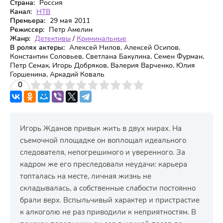
Страна:
Россия
Канал:
НТВ
Премьера:
29 мая 2011
Режиссер:
Петр Амелин
Жанр:
Детективы
/
Криминальные
В ролях актеры:
Алексей Нилов, Алексей Осипов,
Константин Соловьев, Светлана Бакулина, Семен Фурман,
Петр Семак, Игорь Добряков, Валерия Варченко, Юлия
Горшенина, Аркадий Коваль
3
4
0
5
6
7
8
9
10
Игорь Жданов привык жить в двух мирах. На
съемочной площадке он воплощал идеального
следователя, непогрешимого и уверенного. За
кадром же его преследовали неудачи: карьера
топталась на месте, личная жизнь не
складывалась, а собственные слабости постоянно
брали верх. Вспыльчивый характер и пристрастие
к алкоголю не раз приводили к неприятностям. В