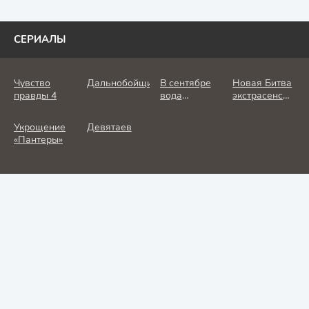
СЕРИАЛЫ
Чувство
Дальнобойщик
В сентябре
Новая Битва
правды 4
вода
экстрасенсов
холодная
25 сезон
Укрощение
Девятаев
«Пантеры»