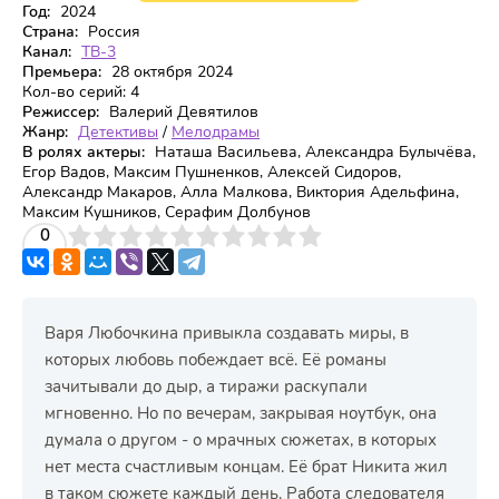
Год:
2024
Страна:
Россия
Канал:
ТВ-3
Премьера:
28 октября 2024
Кол-во серий:
4
Режиссер:
Валерий Девятилов
Жанр:
Детективы
/
Мелодрамы
В ролях актеры:
Наташа Васильева, Александра Булычёва,
Егор Вадов, Максим Пушненков, Алексей Сидоров,
Александр Макаров, Алла Малкова, Виктория Адельфина,
Максим Кушников, Серафим Долбунов
3
4
0
5
6
7
8
9
10
Варя Любочкина привыкла создавать миры, в
которых любовь побеждает всё. Её романы
зачитывали до дыр, а тиражи раскупали
мгновенно. Но по вечерам, закрывая ноутбук, она
думала о другом - о мрачных сюжетах, в которых
нет места счастливым концам. Её брат Никита жил
в таком сюжете каждый день. Работа следователя