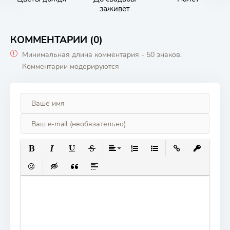
заживёт
КОММЕНТАРИИ (0)
Минимальная длина комментария - 50 знаков.
Комментарии модерируются
ПОЛУЖИРНЫЙ
КУРСИВ
ПОДЧЕРКНУТЫЙ
ЗАЧЕРКНУТЫЙ
ВЫРАВНИВАНИЕ
НУМЕРОВАННЫЙ СПИСОК
МАРКИРОВАННЫЙ СП
ВСТАВИТЬ ССЫ
ВСТАВИТЬ
ВСТАВИТЬ СМАЙЛИК
ВСТАВКА СКРЫТОГО ТЕКСТА
ВСТАВКА ЦИТАТЫ
ВСТАВКА СПОЙЛЕРА