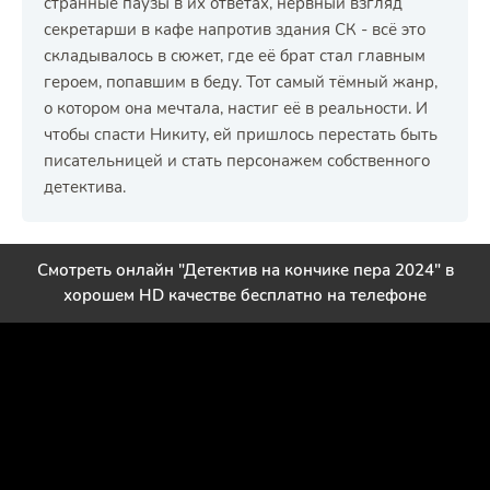
странные паузы в их ответах, нервный взгляд
секретарши в кафе напротив здания СК - всё это
складывалось в сюжет, где её брат стал главным
героем, попавшим в беду. Тот самый тёмный жанр,
о котором она мечтала, настиг её в реальности. И
чтобы спасти Никиту, ей пришлось перестать быть
писательницей и стать персонажем собственного
детектива.
Смотреть онлайн "Детектив на кончике пера 2024" в
хорошем HD качестве бесплатно на телефоне