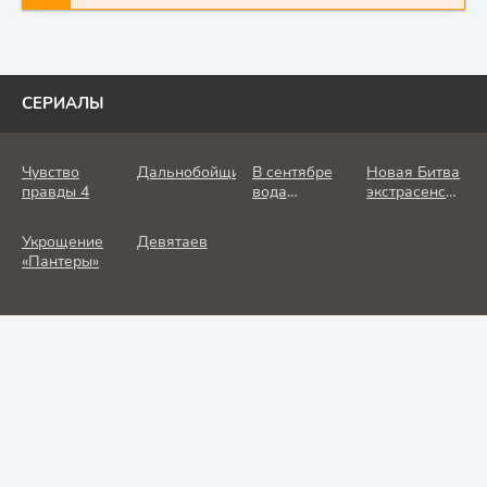
СЕРИАЛЫ
Чувство
Дальнобойщик
В сентябре
Новая Битва
правды 4
вода
экстрасенсов
холодная
25 сезон
Укрощение
Девятаев
«Пантеры»