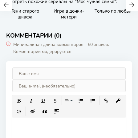
Смотреть похожие сериалы на "Моя чужая семья":
Тени старого
Игра в дочки-
Только по любви
шкафа
матери
КОММЕНТАРИИ (0)
Минимальная длина комментария - 50 знаков.
Комментарии модерируются
ПОЛУЖИРНЫЙ
КУРСИВ
ПОДЧЕРКНУТЫЙ
ЗАЧЕРКНУТЫЙ
ВЫРАВНИВАНИЕ
НУМЕРОВАННЫЙ СПИСОК
МАРКИРОВАННЫЙ СП
ВСТАВИТЬ ССЫ
ВСТАВИТЬ
ВСТАВИТЬ СМАЙЛИК
ВСТАВКА СКРЫТОГО ТЕКСТА
ВСТАВКА ЦИТАТЫ
ВСТАВКА СПОЙЛЕРА