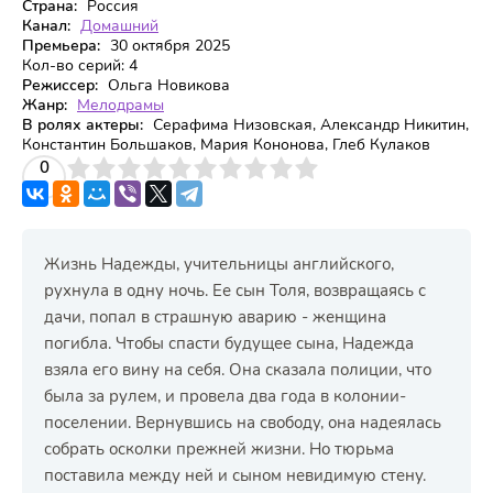
Страна:
Россия
Канал:
Домашний
Премьера:
30 октября 2025
Кол-во серий:
4
Режиссер:
Ольга Новикова
Жанр:
Мелодрамы
В ролях актеры:
Серафима Низовская, Александр Никитин,
Константин Большаков, Мария Кононова, Глеб Кулаков
3
4
0
5
6
7
8
9
10
Жизнь Надежды, учительницы английского,
рухнула в одну ночь. Ее сын Толя, возвращаясь с
дачи, попал в страшную аварию - женщина
погибла. Чтобы спасти будущее сына, Надежда
взяла его вину на себя. Она сказала полиции, что
была за рулем, и провела два года в колонии-
поселении. Вернувшись на свободу, она надеялась
собрать осколки прежней жизни. Но тюрьма
поставила между ней и сыном невидимую стену.