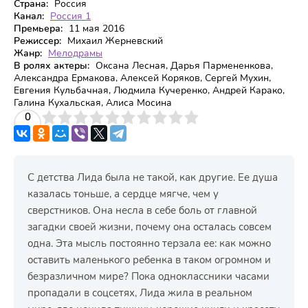
Страна:
Россия
Канал:
Россия 1
Премьера:
11 мая 2016
Режиссер:
Михаил Жерневский
Жанр:
Мелодрамы
В ролях актеры:
Оксана Лесная, Дарья Пармененкова,
Александра Ермакова, Алексей Коряков, Сергей Мухин,
Евгения Кульбачная, Людмила Кучеренко, Андрей Карако,
Галина Кухальская, Алиса Мосина
3
4
0
5
6
7
8
9
10
С детства Лида была не такой, как другие. Ее душа
казалась тоньше, а сердце мягче, чем у
сверстников. Она несла в себе боль от главной
загадки своей жизни, почему она осталась совсем
одна. Эта мысль постоянно терзала ее: как можно
оставить маленького ребенка в таком огромном и
безразличном мире? Пока одноклассники часами
пропадали в соцсетях, Лида жила в реальном