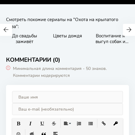
Смотреть похожие сериалы на "Охота на крылатого
льва":
До свадьбы
Цветы дождя
Воспитание и
заживёт
выгул собак и
мужчин
КОММЕНТАРИИ (0)
Минимальная длина комментария - 50 знаков.
Комментарии модерируются
ПОЛУЖИРНЫЙ
КУРСИВ
ПОДЧЕРКНУТЫЙ
ЗАЧЕРКНУТЫЙ
ВЫРАВНИВАНИЕ
НУМЕРОВАННЫЙ СПИСОК
МАРКИРОВАННЫЙ СП
ВСТАВИТЬ ССЫ
ВСТАВИТЬ
ВСТАВИТЬ СМАЙЛИК
ВСТАВКА СКРЫТОГО ТЕКСТА
ВСТАВКА ЦИТАТЫ
ВСТАВКА СПОЙЛЕРА