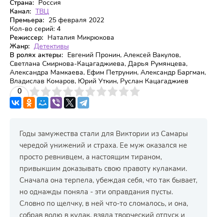
Страна:
Россия
Канал:
ТВЦ
Премьера:
25 февраля 2022
Кол-во серий:
4
Режиссер:
Наталия Микрюкова
Жанр:
Детективы
В ролях актеры:
Евгений Пронин, Алексей Вакулов,
Светлана Смирнова-Кацагаджиева, Дарья Румянцева,
Александра Мамкаева, Ефим Петрунин, Александр Баргман,
Владислав Комаров, Юрий Уткин, Руслан Кацагаджиев
3
4
0
5
6
7
8
9
10
Годы замужества стали для Виктории из Самары
чередой унижений и страха. Ее муж оказался не
просто ревнивцем, а настоящим тираном,
привыкшим доказывать свою правоту кулаками.
Сначала она терпела, убеждая себя, что так бывает,
но однажды поняла - эти оправдания пусты.
Словно по щелчку, в ней что-то сломалось, и она,
собрав волю в кулак, взяла творческий отпуск и