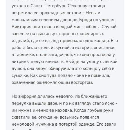
уехала в Санкт-Петербург. Северная столица
встретила ее прохладным ветром с Невы и
молчаливым величием дворцов. Бродя по улицам,
Виктория впитывала каждый миг свободы. Случай
завел ее на выставку старинных ювелирных
изделий, где ее взгляд приковало одно кольцо. Его
работа была столь искусной, а история, описанная
в табличке, столь загадочной, что она простояла у
витрины целую вечность. Выйдя на улицу с легкой
душой, она вдруг обнаружила это кольцо у себя в
сумочке. Как оно туда попало - она не помнила,
охваченная ошеломляющим восторгом.
Но эйфория длилась недолго. Из ближайшего
переулка вышли двое, и по их взгляду стало ясно -
им нужна именно ее находка. Когда грубые руки
схватили ее, откуда ни возьмись появился
немолодой мужчина в потертой одежде. Его звали