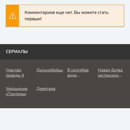
Комментариев еще нет. Вы можете стать
первым!
СЕРИАЛЫ
Чувство
Дальнобойщик
В сентябре
Новая Битва
правды 4
вода
экстрасенсов
холодная
25 сезон
Укрощение
Девятаев
«Пантеры»