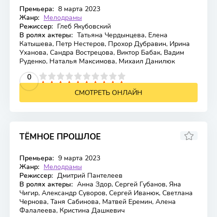
Премьера:
8 марта 2023
Жанр:
Мелодрамы
Режиссер:
Глеб Якубовский
В ролях актеры:
Татьяна Чердынцева, Елена
Катышева, Петр Нестеров, Прохор Дубравин, Ирина
Уханова, Сандра Вострецова, Виктор Бабак, Вадим
Руденко, Наталья Максимова, Михаил Данилюк
2
3
4
5
0
6
7
8
9
10
СМОТРЕТЬ ОНЛАЙН
ТЁМНОЕ ПРОШЛОЕ
Премьера:
9 марта 2023
Жанр:
Мелодрамы
Режиссер:
Дмитрий Пантелеев
В ролях актеры:
Анна Здор, Сергей Губанов, Яна
Чигир, Александр Суворов, Сергей Иванюк, Светлана
Чернова, Таня Сабинова, Матвей Еремин, Алена
Фалалеева, Кристина Дашкевич