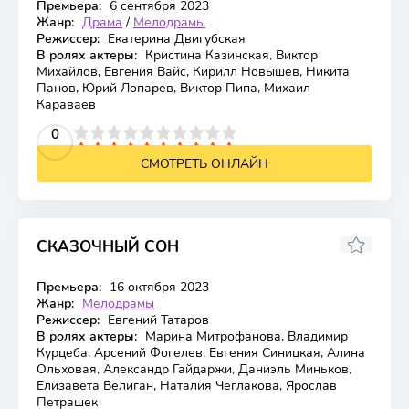
Премьера:
6 сентября 2023
Жанр:
Драма
/
Мелодрамы
Режиссер:
Екатерина Двигубская
В ролях актеры:
Кристина Казинская, Виктор
Михайлов, Евгения Вайс, Кирилл Новышев, Никита
Панов, Юрий Лопарев, Виктор Пипа, Михаил
Караваев
2
3
4
5
0
6
7
8
9
10
СМОТРЕТЬ ОНЛАЙН
СКАЗОЧНЫЙ СОН
Премьера:
16 октября 2023
Жанр:
Мелодрамы
Режиссер:
Евгений Татаров
В ролях актеры:
Марина Митрофанова, Владимир
Курцеба, Арсений Фогелев, Евгения Синицкая, Алина
Ольховая, Александр Гайдаржи, Даниэль Миньков,
Елизавета Велиган, Наталия Чеглакова, Ярослав
Петрашек