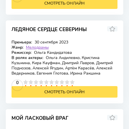
СМОТРЕТЬ ОНЛАЙН
ЛЕДЯНОЕ СЕРДЦЕ СЕВЕРИНЫ
Премьера:
30 сентября 2023
Жанр:
Мелодрамы
Режиссер:
Ольга Кандидатова
В ролях актеры:
Ольга Андилевко, Кристина
Кузьмина, Кира Кауфман, Дмитрий Лавров, Дмитрий
Поднозов, Алексей Ягудин, Артём Карасёв, Алексей
Ведерников, Евгения Глотова, Ирина Ракшина
2
3
4
5
0
6
7
8
9
10
СМОТРЕТЬ ОНЛАЙН
МОЙ ЛАСКОВЫЙ ВРАГ