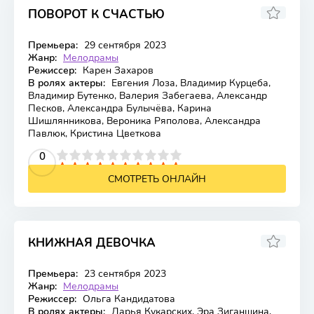
ПОВОРОТ К СЧАСТЬЮ
Премьера:
29 сентября 2023
Жанр:
Мелодрамы
Режиссер:
Карен Захаров
В ролях актеры:
Евгения Лоза, Владимир Курцеба,
Владимир Бутенко, Валерия Забегаева, Александр
Песков, Александра Булычёва, Карина
Шишлянникова, Вероника Ряполова, Александра
Павлюк, Кристина Цветкова
2
3
4
5
0
6
7
8
9
10
СМОТРЕТЬ ОНЛАЙН
КНИЖНАЯ ДЕВОЧКА
Премьера:
23 сентября 2023
Жанр:
Мелодрамы
Режиссер:
Ольга Кандидатова
В ролях актеры:
Дарья Кукарских, Эра Зиганшина,