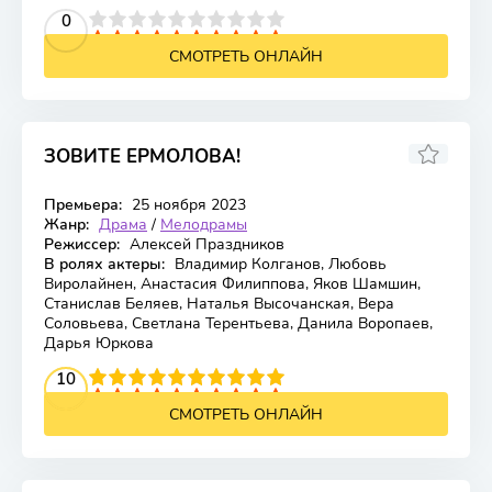
2
3
4
5
0
6
7
8
9
10
СМОТРЕТЬ ОНЛАЙН
ЗОВИТЕ ЕРМОЛОВА!
Премьера:
25 ноября 2023
Жанр:
Драма
/
Мелодрамы
Режиссер:
Алексей Праздников
В ролях актеры:
Владимир Колганов, Любовь
Виролайнен, Анастасия Филиппова, Яков Шамшин,
Станислав Беляев, Наталья Высочанская, Вера
Соловьева, Светлана Терентьева, Данила Воропаев,
Дарья Юркова
2
3
4
10
5
6
7
8
9
10
СМОТРЕТЬ ОНЛАЙН