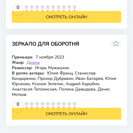
2
3
4
5
0
6
7
8
9
10
СМОТРЕТЬ ОНЛАЙН
ЗЕРКАЛО ДЛЯ ОБОРОТНЯ
Премьера:
7 ноября 2023
Жанр:
Драма
Режиссер:
Игорь Мужжухин
В ролях актеры:
Юлия Франц, Станислав
Бондаренко, Прохор Дубравин, Иван Батарев, Юлия
Юрченко, Ксения Энтелис, Андрей Харыбин,
Анастасия Теплинская, Полина Давыдова, Денис
Мотков
2
3
4
5
0
6
7
8
9
10
СМОТРЕТЬ ОНЛАЙН