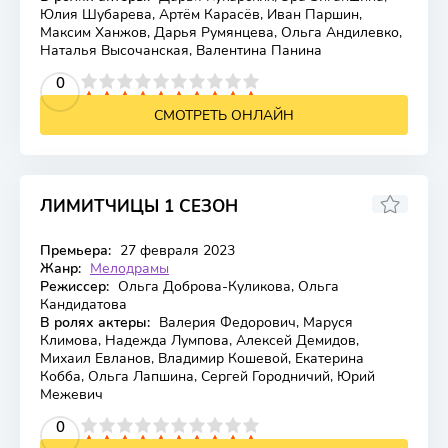
Юлия Шубарева, Артём Карасёв, Иван Паршин,
Максим Ханжов, Дарья Румянцева, Ольга Андилевко,
Наталья Высочанская, Валентина Панина
2
3
4
5
0
6
7
8
9
10
СМОТРЕТЬ ОНЛАЙН
ЛИМИТЧИЦЫ 1 СЕЗОН
Премьера:
27 февраля 2023
Жанр:
Мелодрамы
Режиссер:
Ольга Доброва-Куликова, Ольга
Кандидатова
В ролях актеры:
Валерия Федорович, Маруся
Климова, Надежда Лумпова, Алексей Демидов,
Михаил Евланов, Владимир Кошевой, Екатерина
Кобба, Ольга Лапшина, Сергей Городничий, Юрий
Межевич
2
3
4
5
0
6
7
8
9
10