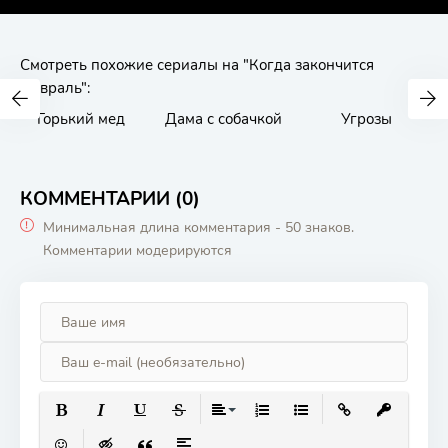
Смотреть похожие сериалы на "Когда закончится
февраль":
Горький мед
Дама с собачкой
Угрозы
КОММЕНТАРИИ (0)
Минимальная длина комментария - 50 знаков.
Комментарии модерируются
ПОЛУЖИРНЫЙ
КУРСИВ
ПОДЧЕРКНУТЫЙ
ЗАЧЕРКНУТЫЙ
ВЫРАВНИВАНИЕ
НУМЕРОВАННЫЙ СПИСОК
МАРКИРОВАННЫЙ СП
ВСТАВИТЬ ССЫ
ВСТАВИТЬ
ВСТАВИТЬ СМАЙЛИК
ВСТАВКА СКРЫТОГО ТЕКСТА
ВСТАВКА ЦИТАТЫ
ВСТАВКА СПОЙЛЕРА