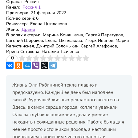
Страна:
Россия
Канал:
Россия 1
Премьера:
21 февраля 2022
Кол-во серий:
6
Режиссер:
Елена Цыплакова
Жанр:
Драма
В ролях актеры:
Марина Коняшкина, Сергей Перегудов,
Евгений Шириков, Елена Цыплакова, Игорь Иванов, Мария
Капустинская, Дмитрий Соломыкин, Сергей Агафонов,
Ирина Сотикова, Наталья Ткаченко
3
4
0
5
6
7
8
9
10
Жизнь Оли Рябининой текла плавно и
предсказуемо. Каждый ее день был наполнен
живой, бурлящей жизнью рекламного агентства.
Здесь, в самом сердце города, коллеги уважали
Олю за глубокое понимание дела и умение
находить неожиданные решения. Работа была для
нее не просто источником дохода, а настоящим
призванием, дарившим чувство полноты и