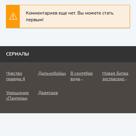
Комментариев еще нет. Вы можете стать
первым!
СЕРИАЛЫ
Чувство
Дальнобойщик
В сентябре
Новая Битва
правды 4
вода
экстрасенсов
холодная
25 сезон
Укрощение
Девятаев
«Пантеры»