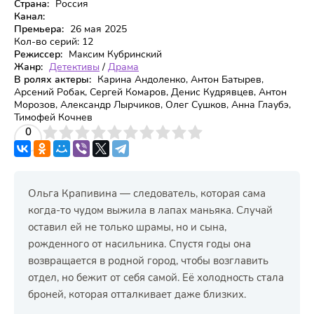
Страна:
Россия
Канал:
Премьера:
26 мая 2025
Кол-во серий:
12
Режиссер:
Максим Кубринский
Жанр:
Детективы
/
Драма
В ролях актеры:
Карина Андоленко, Антон Батырев,
Арсений Робак, Сергей Комаров, Денис Кудрявцев, Антон
Морозов, Александр Лырчиков, Олег Сушков, Анна Глаубэ,
Тимофей Кочнев
3
4
0
5
6
7
8
9
10
Ольга Крапивина — следователь, которая сама
когда-то чудом выжила в лапах маньяка. Случай
оставил ей не только шрамы, но и сына,
рожденного от насильника. Спустя годы она
возвращается в родной город, чтобы возглавить
отдел, но бежит от себя самой. Её холодность стала
броней, которая отталкивает даже близких.