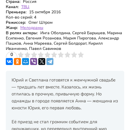
Страна:
Россия
Канал:
ТВЦ
Премьера:
15 октября 2016
Кол-во серий:
4
Режиссер:
Олег Штром
Жанр:
Мелодрамы
В ролях актеры:
Инга Оболдина, Сергей Барышев, Марина
Есипенко, Евгения Розанова, Мария Пирогова, Александр
Пашков, Анна Мареева, Сергей Болдорат, Кирилл
Иванченко, Павел Савинков
3
4
0
5
6
7
8
9
10
Юрий и Светлана готовятся к жемчужной свадьбе
— тридцать лет вместе. Казалось, их жизнь
отлилась в прочную, привычную форму. Но
однажды в городе появляется Анна — женщина из
юности Юрия, его первая любовь.
Её приезд не стал громким событием для
окружающих, но перевернул внутренний мир