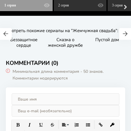
1 серия
2 серия
3 серия
Смотреть похожие сериалы на "Жемчужная свадьба":
Беззащитное
Сказка о
Пустой дом
сердце
женской дружбе
КОММЕНТАРИИ (0)
Минимальная длина комментария - 50 знаков.
Комментарии модерируются
ПОЛУЖИРНЫЙ
КУРСИВ
ПОДЧЕРКНУТЫЙ
ЗАЧЕРКНУТЫЙ
ВЫРАВНИВАНИЕ
НУМЕРОВАННЫЙ СПИСОК
МАРКИРОВАННЫЙ СП
ВСТАВИТЬ ССЫ
ВСТАВИТЬ