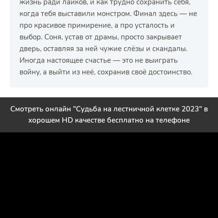
жизнь ради лайков, и как трудно сохранить себя,
когда тебя выставили монстром. Финал здесь — не
про красивое примирение, а про усталость и
выбор. Соня, устав от драмы, просто закрывает
дверь, оставляя за ней чужие слёзы и скандалы.
Иногда настоящее счастье — это не выиграть
войну, а выйти из неё, сохранив своё достоинство.
Смотреть онлайн "Судьба на лестничной клетке 2023" в
хорошем HD качестве бесплатно на телефоне