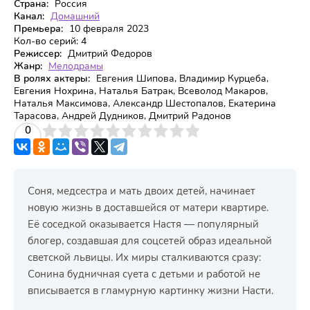
Страна:
Россия
Канал:
Домашний
Премьера:
10 февраля 2023
Кол-во серий:
4
Режиссер:
Дмитрий Федоров
Жанр:
Мелодрамы
В ролях актеры:
Евгения Шипова, Владимир Курцеба,
Евгения Нохрина, Наталья Батрак, Всеволод Макаров,
Наталья Максимова, Александр Шестопалов, Екатерина
Тарасова, Андрей Дудников, Дмитрий Радонов
3
4
0
5
6
7
8
9
10
Соня, медсестра и мать двоих детей, начинает
новую жизнь в доставшейся от матери квартире.
Её соседкой оказывается Настя — популярный
блогер, создавшая для соцсетей образ идеальной
светской львицы. Их миры сталкиваются сразу:
Сонина будничная суета с детьми и работой не
вписывается в гламурную картинку жизни Насти.