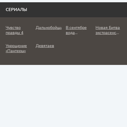
СЕРИАЛЫ
Чувство
Дальнобойщик
В сентябре
Новая Битва
правды 4
вода
экстрасенсов
холодная
25 сезон
Укрощение
Девятаев
«Пантеры»