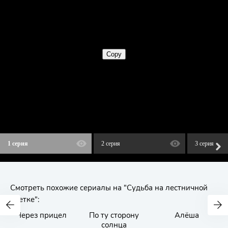
1 серия
2 серия
3 серия
Смотреть похожие сериалы на "Судьба на лестничной
клетке":
Через прицел
По ту сторону
Алёша
солнца