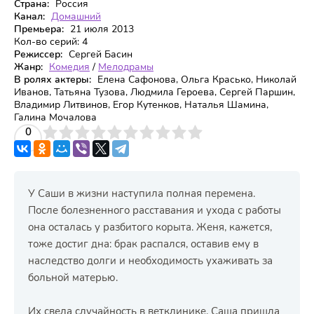
Страна:
Россия
Канал:
Домашний
Премьера:
21 июля 2013
Кол-во серий:
4
Режиссер:
Сергей Басин
Жанр:
Комедия
/
Мелодрамы
В ролях актеры:
Елена Сафонова, Ольга Красько, Николай
Иванов, Татьяна Тузова, Людмила Героева, Сергей Паршин,
Владимир Литвинов, Егор Кутенков, Наталья Шамина,
Галина Мочалова
3
4
0
5
6
7
8
9
10
У Саши в жизни наступила полная перемена.
После болезненного расставания и ухода с работы
она осталась у разбитого корыта. Женя, кажется,
тоже достиг дна: брак распался, оставив ему в
наследство долги и необходимость ухаживать за
больной матерью.
Их свела случайность в ветклинике. Саша пришла