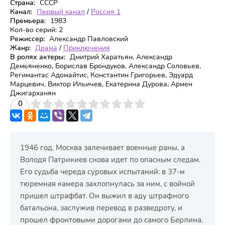
Страна:
СССР
Канал:
Первый канал
/
Россия 1
Премьера:
1983
Кол-во серий:
2
Режиссер:
Александр Павловский
Жанр:
Драма
/
Приключения
В ролях актеры:
Дмитрий Харатьян, Александр
Демьяненко, Борислав Брондуков, Александр Соловьев,
Регимантас Адомайтис, Константин Григорьев, Эдуард
Марцевич, Виктор Ильичев, Екатерина Дурова, Армен
Джигарханян
3
4
0
5
6
7
8
9
10
1946 год. Москва залечивает военные раны, а
Володя Патрикиев снова идет по опасным следам.
Его судьба череда суровых испытаний: в 37-м
тюремная камера захлопнулась за ним, с войной
пришел штрафбат. Он выжил в аду штрафного
батальона, заслужив перевод в разведроту, и
прошел фронтовыми дорогами до самого Берлина.