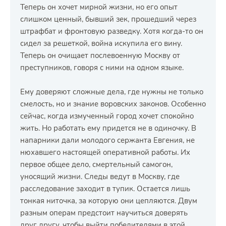
Теперь он хочет мирной жизни, но его опыт
слишком ценный, бывший зек, прошедший через
штрафбат и фронтовую разведку. Хотя когда-то он
сидел за решеткой, война искупила его вину.
Теперь он очищает послевоенную Москву от
преступников, говоря с ними на одном языке.
Ему доверяют сложные дела, где нужны не только
смелость, но и знание воровских законов. Особенно
сейчас, когда измученный город хочет спокойно
жить. Но работать ему придется не в одиночку. В
напарники дали молодого сержанта Евгения, не
нюхавшего настоящей оперативной работы. Их
первое общее дело, смертельный самогон,
уносящий жизни. Следы ведут в Москву, где
расследование заходит в тупик. Остается лишь
тонкая ниточка, за которую они цепляются. Двум
разным операм предстоит научиться доверять
друг другу, чтобы выйти победителями в этой