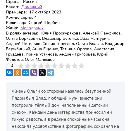
Страна:
Россия
Канал:
Домашний
Премьера:
17 октября 2023
Кол-во серий:
4
Режиссер:
Сергей Щербин
Жанр:
Мелодрамы
В ролях актеры:
Юлия Проскурякова, Алексей Панфилов,
Ольга Борисевич, Владимир Бутенко, Заза Чантурия,
Андрей Петелько, София Горегляд, Ольга Благая, Владимир
Вержбицкий, Анна Ещенко, Татьяна Орлова, Анастасия
Груздева, Ирина Устинова, Андрей Григорьев, Юрий
Федотов, Олег Малышев
3
4
0
5
6
7
8
9
10
Жизнь Ольги со стороны казалась безупречной.
Рядом был Влад, любящий муж, вместе они
построили тёплый дом, наполненный детским
смехом. Каждый день материнства приносил ей
тихую радость, а в редкие спокойные часы она
находила удовольствие в фотографии, сохраняя на