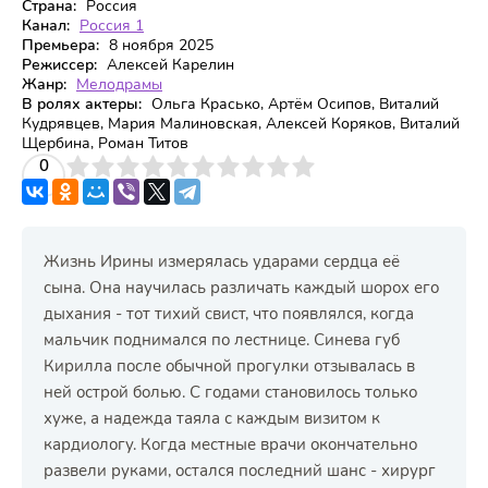
Страна:
Россия
Канал:
Россия 1
Премьера:
8 ноября 2025
Режиссер:
Алексей Карелин
Жанр:
Мелодрамы
В ролях актеры:
Ольга Красько, Артём Осипов, Виталий
Кудрявцев, Мария Малиновская, Алексей Коряков, Виталий
Щербина, Роман Титов
3
4
0
5
6
7
8
9
10
Жизнь Ирины измерялась ударами сердца её
сына. Она научилась различать каждый шорох его
дыхания - тот тихий свист, что появлялся, когда
мальчик поднимался по лестнице. Синева губ
Кирилла после обычной прогулки отзывалась в
ней острой болью. С годами становилось только
хуже, а надежда таяла с каждым визитом к
кардиологу. Когда местные врачи окончательно
развели руками, остался последний шанс - хирург