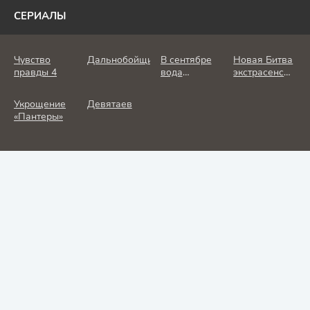
СЕРИАЛЫ
Чувство
Дальнобойщик
В сентябре
Новая Битва
правды 4
вода
экстрасенсов
холодная
25 сезон
Укрощение
Девятаев
«Пантеры»