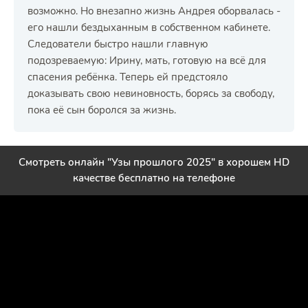
возможно. Но внезапно жизнь Андрея оборвалась -
его нашли бездыханным в собственном кабинете.
Следователи быстро нашли главную
подозреваемую: Ирину, мать, готовую на всё для
спасения ребёнка. Теперь ей предстояло
доказывать свою невиновность, борясь за свободу,
пока её сын боролся за жизнь.
Смотреть онлайн "Узы прошлого 2025" в хорошем HD
качестве бесплатно на телефоне