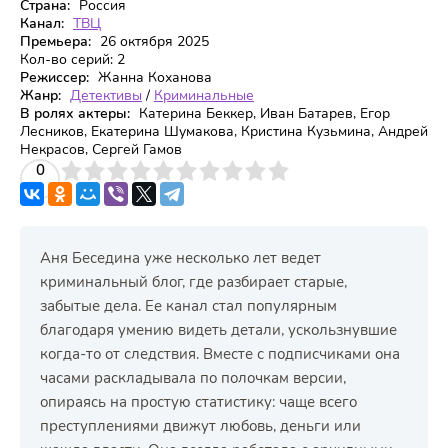
Страна:
Россия
Канал:
ТВЦ
Премьера:
26 октября 2025
Кол-во серий:
2
Режиссер:
Жанна Коханова
Жанр:
Детективы
/
Криминальные
В ролях актеры:
Катерина Беккер, Иван Батарев, Егор
Лесников, Екатерина Шумакова, Кристина Кузьмина, Андрей
Некрасов, Сергей Гамов
3
4
0
5
6
7
8
9
10
Аня Беседина уже несколько лет ведет
криминальный блог, где разбирает старые,
забытые дела. Ее канал стал популярным
благодаря умению видеть детали, ускользнувшие
когда-то от следствия. Вместе с подписчиками она
часами раскладывала по полочкам версии,
опираясь на простую статистику: чаще всего
преступлениями движут любовь, деньги или