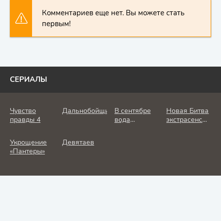
Комментариев еще нет. Вы можете стать
первым!
СЕРИАЛЫ
Чувство
Дальнобойщик
В сентябре
Новая Битва
правды 4
вода
экстрасенсов
холодная
25 сезон
Укрощение
Девятаев
«Пантеры»