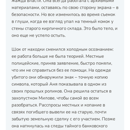
жажда власти. Она всегда работала с архивными
материалами, оставаясь по свою сторону экрана – в
безопасности. Но все изменилось во время съемок
в глуши, когда ее взгляд упал на темный комок у
стены старого кирпичного склада. Это было тело, и
оно еще не успело остыть.
Шок от находки сменился холодным осознанием:
ее работа больше не была теорией. Местные
полицейские, приняв заявление, быстро поняли,
что им не справиться без ее помощи. На одежде
убитого они обнаружили знак – точную копию
символа, который Аня показывала в одном из
своих прошлых роликов. Она решила остаться в
захолустном Милове, чтобы самой во всем
разобраться. Расспросы местных и копание в
связях погибшего вывели ее на старую, почти
забытую земельную сделку с его участием. Позже
она наткнулась на следы тайного банковского