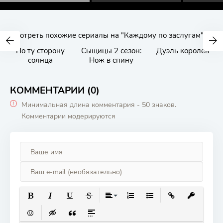
Смотреть похожие сериалы на "Каждому по заслугам":
По ту сторону
Сыщицы 2 сезон:
Дуэль королев
солнца
Нож в спину
КОММЕНТАРИИ (0)
Минимальная длина комментария - 50 знаков.
Комментарии модерируются
ПОЛУЖИРНЫЙ
КУРСИВ
ПОДЧЕРКНУТЫЙ
ЗАЧЕРКНУТЫЙ
ВЫРАВНИВАНИЕ
НУМЕРОВАННЫЙ СПИСОК
МАРКИРОВАННЫЙ СП
ВСТАВИТЬ ССЫ
ВСТАВИТЬ
ВСТАВИТЬ СМАЙЛИК
ВСТАВКА СКРЫТОГО ТЕКСТА
ВСТАВКА ЦИТАТЫ
ВСТАВКА СПОЙЛЕРА