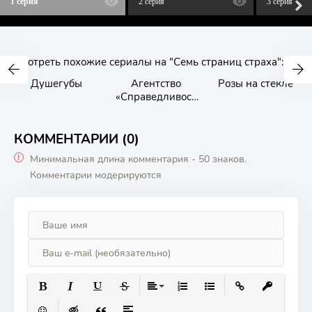
1 серия
2 серия
3 серия
Смотреть похожие сериалы на "Семь страниц страха":
Душегубы
Агентство
Розы на стекле
«Справедливост
ь»
КОММЕНТАРИИ (0)
Минимальная длина комментария - 50 знаков.
Комментарии модерируются
ПОЛУЖИРНЫЙ
КУРСИВ
ПОДЧЕРКНУТЫЙ
ЗАЧЕРКНУТЫЙ
ВЫРАВНИВАНИЕ
НУМЕРОВАННЫЙ СПИСОК
МАРКИРОВАННЫЙ СП
ВСТАВИТЬ ССЫ
ВСТАВИТЬ
ВСТАВИТЬ СМАЙЛИК
ВСТАВКА СКРЫТОГО ТЕКСТА
ВСТАВКА ЦИТАТЫ
ВСТАВКА СПОЙЛЕРА