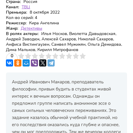
Страна:
Россия
Канал:
ТВЦ
Премьера:
8 октября 2022
Кол-во серий:
4
Режиссер:
Кира Ангелина
Жанр:
Детективы
В ролях актеры:
Илья Носков, Виолетта Давыдовская,
Андрей Заводюк, Алексей Сахаров, Николай Сахаров,
Анфиса Вистингаузен, Самвел Мужикян, Ольга Демидова,
Дима Мальков, Кирилл Митрофанов
3
4
0
5
6
7
8
9
10
Андрей Иванович Макаров, преподаватель
философии, привык будить в студентах живой
интерес к вечным вопросам. Однажды он
предложил группе написать анонимное эссе о
самых сильных человеческих переживаниях. Это
задание казалось обычной учебной практикой, но
его последствия оказались куда глубже и опаснее,
чем он мог предположить. Тем же вечером коллеги