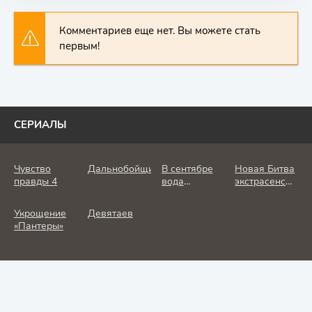
Комментариев еще нет. Вы можете стать
первым!
СЕРИАЛЫ
Чувство
Дальнобойщик
В сентябре
Новая Битва
правды 4
вода
экстрасенсов
холодная
25 сезон
Укрощение
Девятаев
«Пантеры»