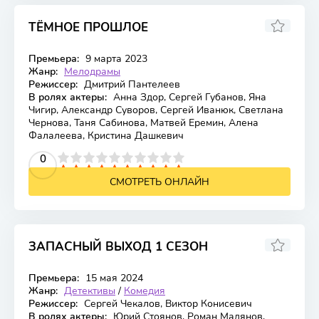
ТЁМНОЕ ПРОШЛОЕ
Премьера:
9 марта 2023
Жанр:
Мелодрамы
Режиссер:
Дмитрий Пантелеев
В ролях актеры:
Анна Здор, Сергей Губанов, Яна
Чигир, Александр Суворов, Сергей Иванюк, Светлана
Чернова, Таня Сабинова, Матвей Еремин, Алена
Фалалеева, Кристина Дашкевич
2
3
4
5
0
6
7
8
9
10
СМОТРЕТЬ ОНЛАЙН
ЗАПАСНЫЙ ВЫХОД 1 СЕЗОН
Премьера:
15 мая 2024
Жанр:
Детективы
/
Комедия
Режиссер:
Сергей Чекалов, Виктор Конисевич
В ролях актеры:
Юрий Стоянов, Роман Мадянов,