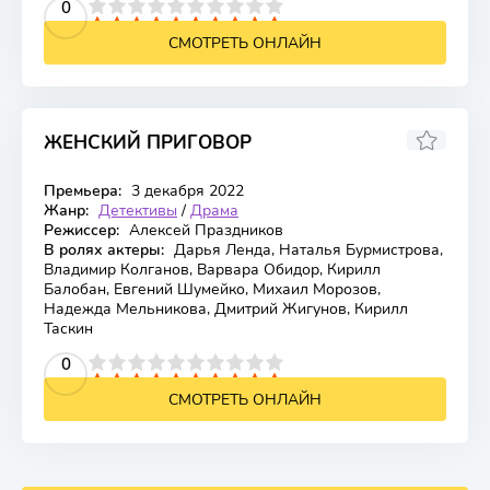
2
3
4
5
0
6
7
8
9
10
СМОТРЕТЬ ОНЛАЙН
ЖЕНСКИЙ ПРИГОВОР
Премьера:
3 декабря 2022
Жанр:
Детективы
/
Драма
Режиссер:
Алексей Праздников
В ролях актеры:
Дарья Ленда, Наталья Бурмистрова,
Владимир Колганов, Варвара Обидор, Кирилл
Балобан, Евгений Шумейко, Михаил Морозов,
Надежда Мельникова, Дмитрий Жигунов, Кирилл
Таскин
2
3
4
5
0
6
7
8
9
10
СМОТРЕТЬ ОНЛАЙН