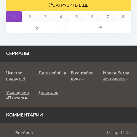
ЗАГРУЗИТЬ ЕЩЕ
1
2
3
4
5
6
7
8
СЕРИАЛЫ
Чувство
Дальнобойщик
В сентябре
Новая Битва
правды 4
вода
экстрасенсов
холодная
25 сезон
Укрощение
Девятаев
«Пантеры»
КОММЕНТАРИИ
Бомбина
07 апр, 11:37
Б