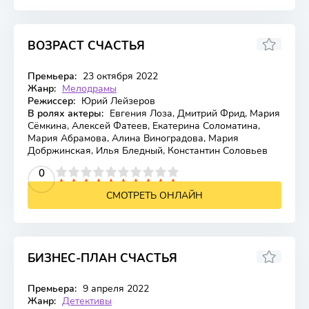
ВОЗРАСТ СЧАСТЬЯ
Премьера:
23 октября 2022
Жанр:
Мелодрамы
Режиссер:
Юрий Лейзеров
В ролях актеры:
Евгения Лоза, Дмитрий Фрид, Мария
Сёмкина, Алексей Фатеев, Екатерина Соломатина,
Мария Абрамова, Алина Виноградова, Мария
Добржинская, Илья Бледный, Константин Соловьев
2
3
4
5
0
6
7
8
9
10
СМОТРЕТЬ ОНЛАЙН
БИЗНЕС-ПЛАН СЧАСТЬЯ
Премьера:
9 апреля 2022
Жанр:
Детективы