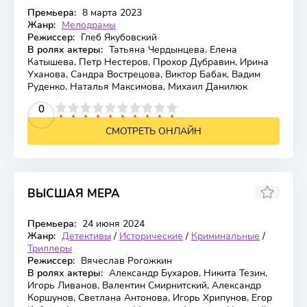
Премьера:
8 марта 2023
Жанр:
Мелодрамы
Режиссер:
Глеб Якубовский
В ролях актеры:
Татьяна Чердынцева, Елена
Катышева, Петр Нестеров, Прохор Дубравин, Ирина
Уханова, Сандра Вострецова, Виктор Бабак, Вадим
Руденко, Наталья Максимова, Михаил Данилюк
2
3
4
5
0
6
7
8
9
10
СМОТРЕТЬ ОНЛАЙН
ВЫСШАЯ МЕРА
Премьера:
24 июня 2024
Жанр:
Детективы
/
Исторические
/
Криминальные
/
Триллеры
Режиссер:
Вячеслав Рогожкин
В ролях актеры:
Александр Бухаров, Никита Тезин,
Игорь Ливанов, Валентин Смирнитский, Александр
Коршунов, Светлана Антонова, Игорь Хрипунов, Егор