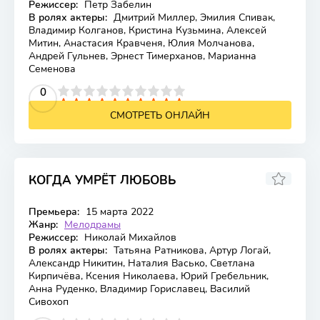
Режиссер:
Петр Забелин
В ролях актеры:
Дмитрий Миллер, Эмилия Спивак,
Владимир Колганов, Кристина Кузьмина, Алексей
Митин, Анастасия Кравченя, Юлия Молчанова,
Андрей Гульнев, Эрнест Тимерханов, Марианна
Семенова
2
3
4
5
0
6
7
8
9
10
СМОТРЕТЬ ОНЛАЙН
КОГДА УМРЁТ ЛЮБОВЬ
Премьера:
15 марта 2022
Жанр:
Мелодрамы
Режиссер:
Николай Михайлов
В ролях актеры:
Татьяна Ратникова, Артур Логай,
Александр Никитин, Наталия Васько, Светлана
Кирпичёва, Ксения Николаева, Юрий Гребельник,
Анна Руденко, Владимир Гориславец, Василий
Сивохоп