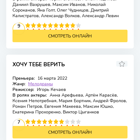
Даниил Вахрушев, Максим Иванов, Николай
Сороканов, Яна Голт, Олег Чудницов, Дмитрий
Калистратов, Александр Волков, Александр Левин
2
3
4
5
9
6
7
8
9
10
СМОТРЕТЬ ОНЛАЙН
ХОЧУ ТЕБЕ ВЕРИТЬ
Премьера:
16 марта 2022
Жанр:
Мелодрамы
Режиссер:
Игорь Кечаев
В ролях актеры:
Анна Арефьева, Артём Карасёв,
Ксения Непотребная, Мария Бортник, Андрей Фролов,
Роман Петров, Евгения Макеева, Максим Юшко,
Екатерина Прохоренко, Виктор Цыганков
2
3
4
5
7
6
7
8
9
10
СМОТРЕТЬ ОНЛАЙН