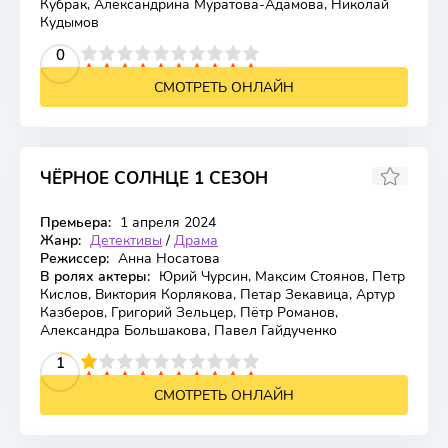
Кубрак, Александрина Муратова-Адамова, Николай
Кудымов
2
3
4
5
0
6
7
8
9
10
СМОТРЕТЬ ОНЛАЙН
ЧЁРНОЕ СОЛНЦЕ 1 СЕЗОН
Премьера:
1 апреля 2024
Жанр:
Детективы
/
Драма
Режиссер:
Анна Носатова
В ролях актеры:
Юрий Чурсин, Максим Стоянов, Петр
Кислов, Виктория Корлякова, Петар Зекавица, Артур
Казберов, Григорий Зельцер, Пётр Романов,
Александра Большакова, Павел Гайдученко
2
3
4
5
1
6
7
8
9
10
СМОТРЕТЬ ОНЛАЙН